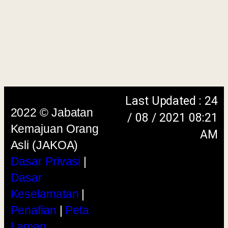
menggunakan browser versi terkini dengan
skrin beresolusi 1280 x 1024 piksel