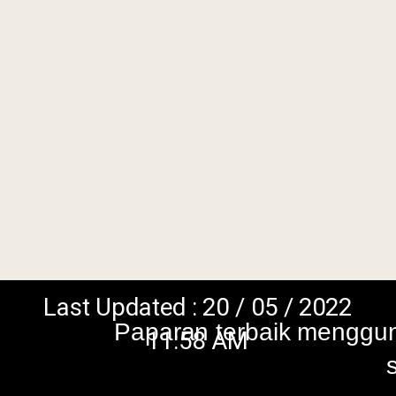
Updated : 20 / 05 / 2022
Paparan terbaik menggunakan browser vers
11:58 AM
skrin beresolusi 1