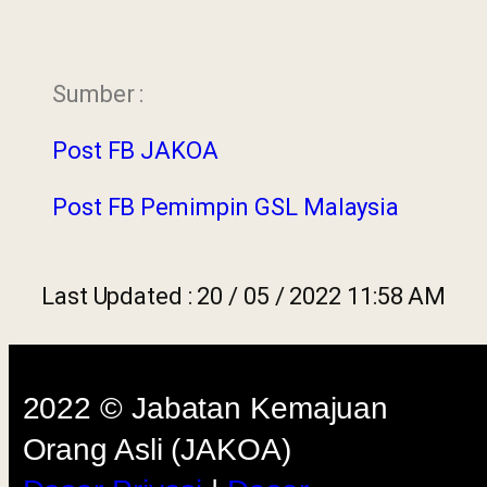
Sumber :
Last 
2022 © Jabatan Kemajuan
Post FB JAKOA
Orang Asli (JAKOA)
Dasar Privasi
|
Dasar
Post FB Pemimpin GSL Malaysia
Keselamatan
|
Penafian
|
Peta
Laman
Last Updated : 20 / 05 / 2022 11:58 AM