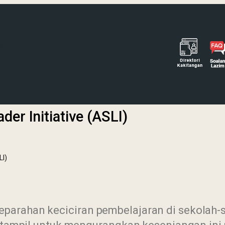
er Initiative (ASLI)
LI)
arahan keciciran pembelajaran di sekolah-se