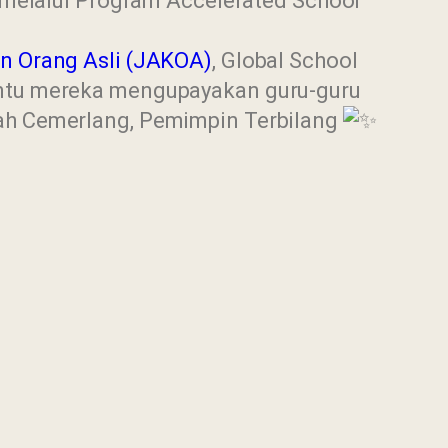
 melalui Program Accelerated School
n Orang Asli (JAKOA)
, Global School
antu mereka mengupayakan guru-guru
ah Cemerlang, Pemimpin Terbilang