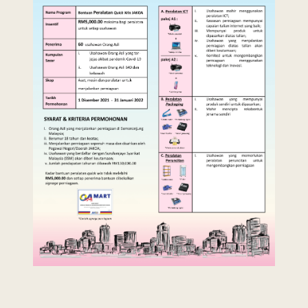
Last Updated : 7 /
2022 © Jabatan
03 / 2022 09:56
Kemajuan Orang
AM
Asli (JAKOA)
Dasar Privasi
|
Dasar
Keselamatan
|
Penafian
|
Peta
Laman