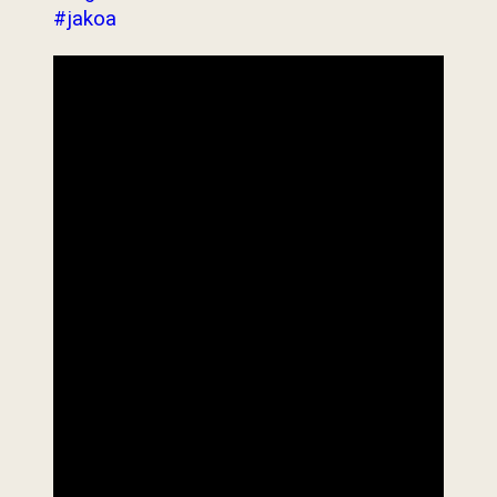
#jakoa
Last Updated : 18
2022 © Jabatan
/ 06 / 2022 11:50
Kemajuan Orang
PM
Asli (JAKOA)
Dasar Privasi
|