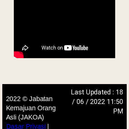
Dasar
Keselamatan
|
Penafian
|
Peta
Laman
menggunakan browser versi terkini dengan
skrin beresolusi 1280 x 1024 piksel