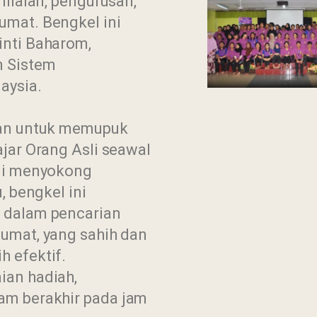
nilaian, pengurusan,
umat. Bengkel ini
inti Baharom,
n Sistem
aysia.
uan untuk memupuk
jar Orang Asli seawal
agi menyokong
, bengkel ini
 dalam pencarian
umat, yang sahih dan
 efektif.
ian hadiah,
am berakhir pada jam