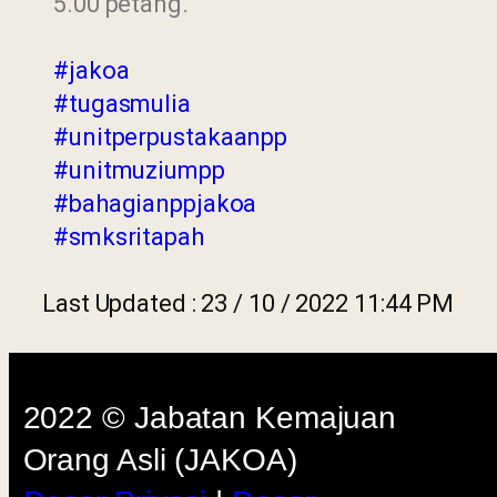
5.00 petang.
Last 
2022 © Jabatan Kemajuan
Orang Asli (JAKOA)
#jakoa
Dasar Privasi
|
Dasar
#tugasmulia
Keselamatan
|
Penafian
|
Peta
#unitperpustakaanpp
#unitmuziumpp
Laman
#bahagianppjakoa
#smksritapah
Last Updated : 23 / 10 / 2022 11:44 PM