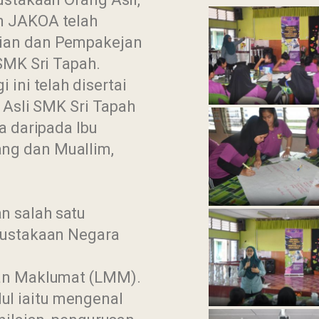
n JAKOA telah
ian dan Pempakejan
SMK Sri Tapah.
ini telah disertai
g Asli SMK Sri Tapah
a daripada Ibu
ng dan Muallim,
 salah satu
pustakaan Negara
dan Maklumat (LMM).
l iaitu mengenal