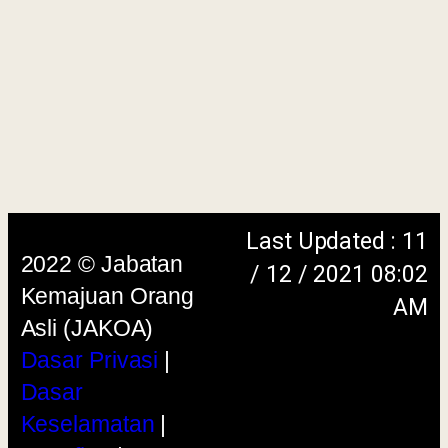
Penafian
|
Peta
Laman
menggunakan browser versi terkini dengan
skrin beresolusi 1280 x 1024 piksel