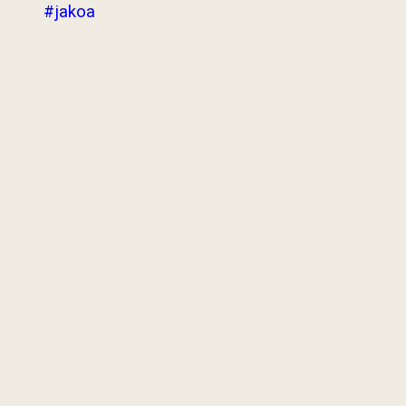
#jakoa
Last Updated : 22
2022 © Jabatan
/ 05 / 2022 11:50
Kemajuan Orang
PM
Asli (JAKOA)
Dasar Privasi
|
Dasar
Keselamatan
|