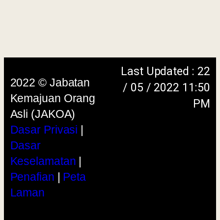
Penafian
|
Peta
Laman
menggunakan browser versi terkini dengan
skrin beresolusi 1280 x 1024 piksel