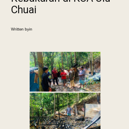
Chuai
Written by
in
3
2