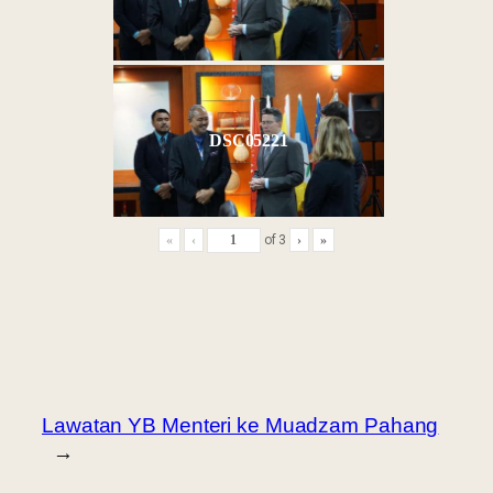
DSC05221
«
‹
of
3
›
»
Lawatan YB Menteri ke Muadzam Pahang
→