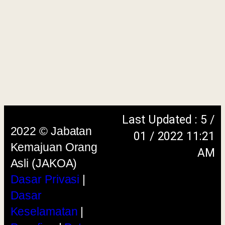
Dasar Privasi
|
Dasar
Keselamatan
|
Penafian
|
Peta
Laman
menggunakan browser versi terkini dengan
skrin beresolusi 1280 x 1024 piksel