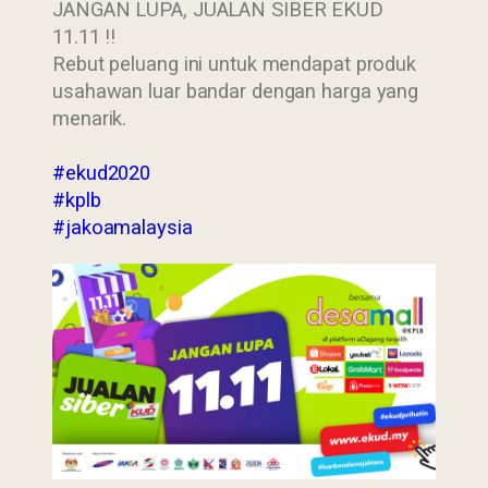
JANGAN LUPA, JUALAN SIBER EKUD
11.11 !!
Rebut peluang ini untuk mendapat produk
usahawan luar bandar dengan harga yang
menarik.
#ekud2020
#kplb
#jakoamalaysia
Last Updated : 12
2022 © Jabatan
/ 11 / 2020 12:00
Kemajuan Orang
AM