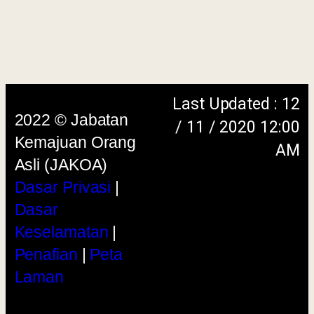
Asli (JAKOA)
Dasar Privasi
|
Dasar
Keselamatan
|
Penafian
|
Peta
Laman
menggunakan browser versi terkini dengan
skrin beresolusi 1280 x 1024 piksel