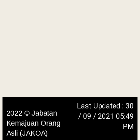
Last Updated : 30
2022 © Jabatan
/ 09 / 2021 05:49
Kemajuan Orang
PM
Asli (JAKOA)
Dasar Privasi
|
Dasar
Keselamatan
|
Penafian
|
Peta
Laman
menggunakan browser versi terkini dengan
skrin beresolusi 1280 x 1024 piksel