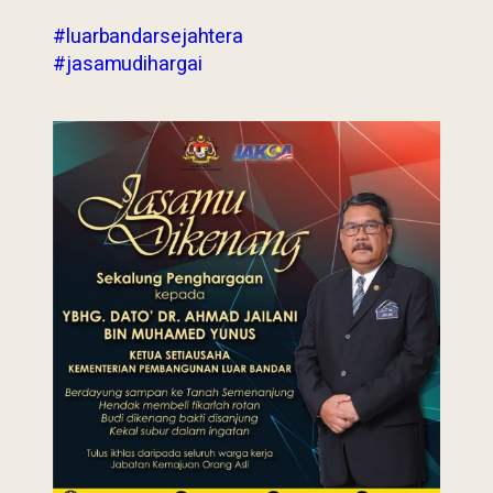
#luarbandarsejahtera
#jasamudihargai