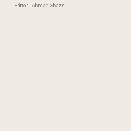
Editor : Ahmad Shazni
Last Updated : 13
2022 © Jabatan