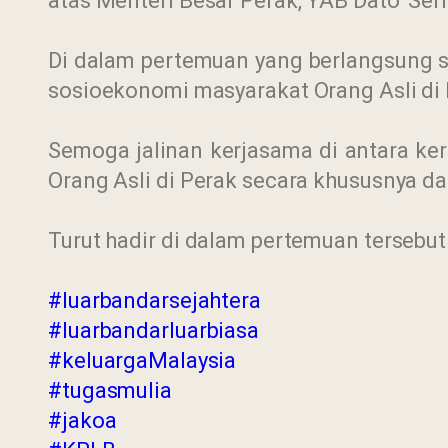
atas Menteri Besar Perak, YAB Dato’ Ser
Di dalam pertemuan yang berlangsung se
sosioekonomi masyarakat Orang Asli di 
Semoga jalinan kerjasama di antara ke
Orang Asli di Perak secara khususnya d
Turut hadir di dalam pertemuan tersebu
#luarbandarsejahtera
#luarbandarluarbiasa
#keluargaMalaysia
#tugasmulia
#jakoa