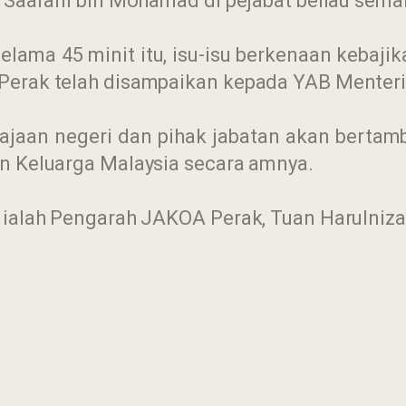
i Saarani bin Mohamad di pejabat beliau sema
lama 45 minit itu, isu-isu berkenaan kebaji
Perak telah disampaikan kepada YAB Menteri
rajaan negeri dan pihak jabatan akan bertam
an Keluarga Malaysia secara amnya.
t ialah Pengarah JAKOA Perak, Tuan Harulni