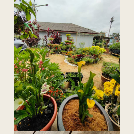
Last Updated : 2 /
2022 © Jabatan
01 / 2021 12:00
Kemajuan Orang
AM
Asli (JAKOA)
Dasar Privasi
|
Dasar
Keselamatan
|
Penafian
|
Peta
Laman