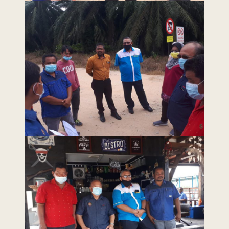
Last Updated : 6 /
2022 © Jabatan
11 / 2020 12:00
Kemajuan Orang
AM
Asli (JAKOA)
Dasar Privasi
|
Dasar
Keselamatan
|
Penafian
|
Peta
Laman