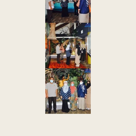
Last Updated : 28
2022 © Jabatan
/ 12 / 2022 03:00
Kemajuan Orang
PM
Asli (JAKOA)
Dasar Privasi
|
Dasar
Keselamatan
|
Penafian
|
Peta
Laman
menggunakan browser versi terkini dengan
skrin beresolusi 1280 x 1024 piksel