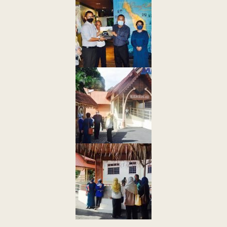
Last Updated : 19
2022 © Jabatan
/ 06 / 2022 09:42
Kemajuan Orang
AM
Asli (JAKOA)
Dasar Privasi
|
Dasar
Keselamatan
|
Penafian
|
Peta
Laman
menggunakan browser versi terkini dengan
skrin beresolusi 1280 x 1024 piksel