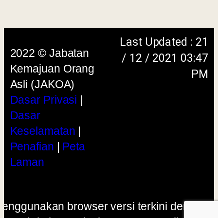
menggunakan browser versi terkini dengan
skrin beresolusi 1280 x 1024 piksel