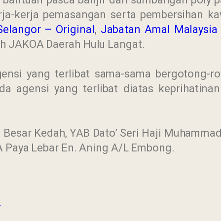
rja-kerja pemasangan serta pembersihan k
elangor – Original
,
Jabatan Amal Malaysia
eh JAKOA Daerah Hulu Langat.
nsi yang terlibat sama-sama bergotong-ro
da agensi yang terlibat diatas keprihatin
i Besar Kedah, YAB Dato’ Seri Haji Muhammad
OA Paya Lebar En. Aning A/L Embong.
r