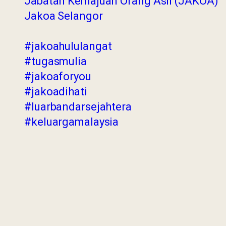
Jabatan Kemajuan Orang Asli (JAKOA)
Jakoa Selangor
#jakoahululangat
#tugasmulia
#jakoaforyou
#jakoadihati
#luarbandarsejahtera
#keluargamalaysia