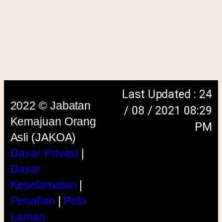
menggunakan browser versi terkini dengan
skrin beresolusi 1280 x 1024 piksel