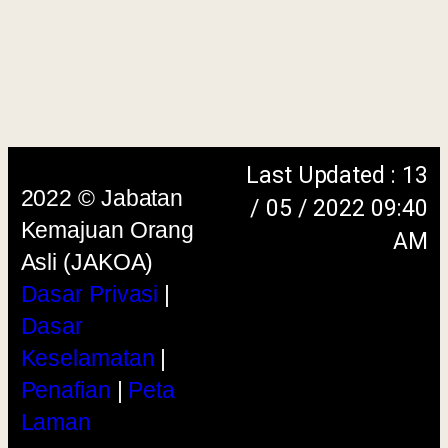
menggunakan browser versi terkini dengan
skrin beresolusi 1280 x 1024 piksel