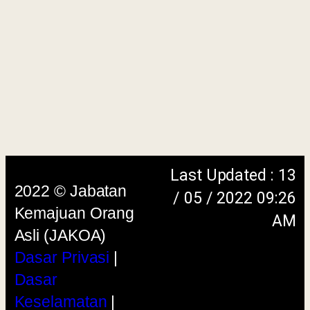
Penafian
|
Peta
Laman
menggunakan browser versi terkini dengan
skrin beresolusi 1280 x 1024 piksel