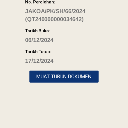
No. Perolehan:
JAKOA/PK/SH/66/2024
(QT240000000034642)
Tarikh Buka:
06/12/2024
Tarikh Tutup:
17/12/2024
2022 © Jabatan
Kemajuan Orang
MUAT TURUN DOKUMEN
Asli (JAKOA)
Dasar Privasi
|
Dasar
Keselamatan
|
Penafian
|
Peta
Laman