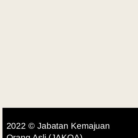
Last Up
2022 © Jabatan Kemajuan
Orang Asli (JAKOA)
Dasar Privasi
|
Dasar
Keselamatan
|
Penafian
|
Peta
Laman