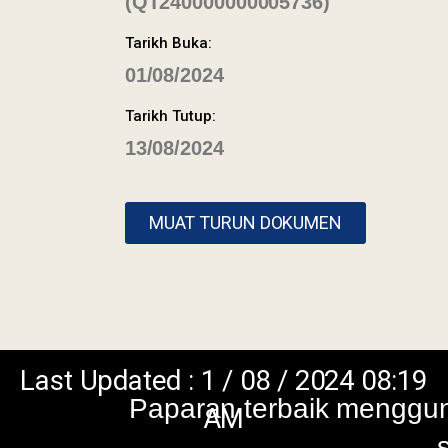
(QT240000000005736)
Tarikh Buka:
01/08/2024
Tarikh Tutup:
dated : 1 / 08 / 2024 08:19
Paparan terbaik menggunakan browser vers
13/08/2024
AM
skrin beresolusi 1
MUAT TURUN DOKUMEN