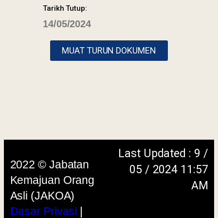
Tarikh Tutup:
14/05/2024
Last Updated : 9 /
2022 © Jabatan
05 / 2024 11:57
MUAT TURUN DOKUMEN
Kemajuan Orang
AM
Asli (JAKOA)
Dasar Privasi
|
Dasar
Keselamatan
|
Penafian
|
Peta
Laman
menggunakan browser versi terkini dengan
skrin beresolusi 1280 x 1024 piksel