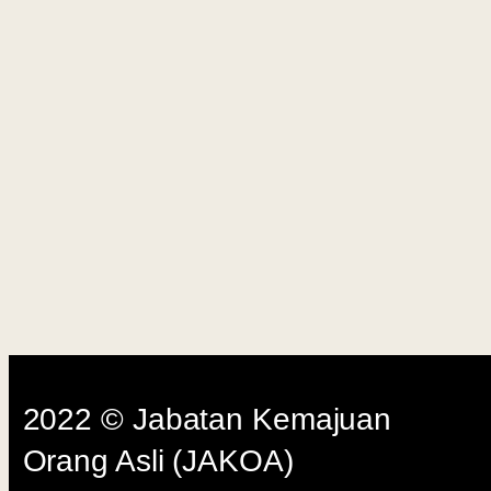
Last Up
2022 © Jabatan Kemajuan
Orang Asli (JAKOA)
Dasar Privasi
|
Dasar
Keselamatan
|
Penafian
|
Peta
Laman