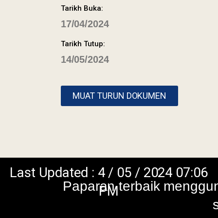
Tarikh Buka:
17/04/2024
Tarikh Tutup:
dated : 4 / 05 / 2024 07:06
14/05/2024
Paparan terbaik menggunakan browser vers
PM
skrin beresolusi 1
MUAT TURUN DOKUMEN