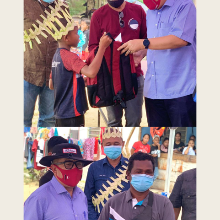
Last Updated : 7 /
2022 © Jabatan
04 / 2021 12:00
Kemajuan Orang
AM
Asli (JAKOA)
Dasar Privasi
|