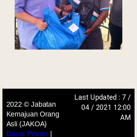
Dasar
Keselamatan
|
Penafian
|
Peta
Laman
menggunakan browser versi terkini dengan
skrin beresolusi 1280 x 1024 piksel