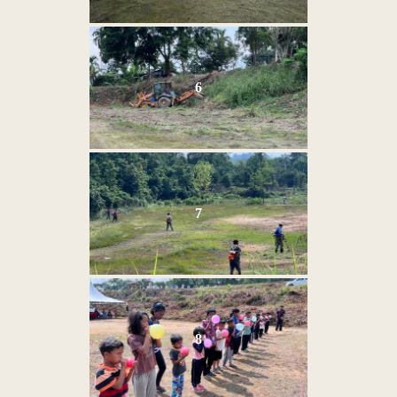
Keselamatan
|
Penafian
|
Peta
Laman
6
menggunakan browser versi terkini dengan
skrin beresolusi 1280 x 1024 piksel
7
8