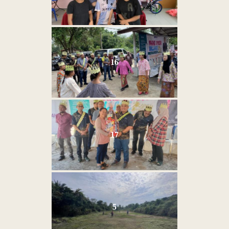
16
17
Last Updated : 8 /
2022 © Jabatan
07 / 2023 10:13
Kemajuan Orang
AM
Asli (JAKOA)
5
Dasar Privasi
|
Dasar