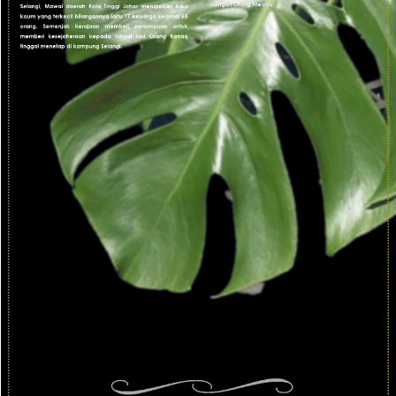
Last Updated : 16
2022 © Jabatan
/ 08 / 2022 11:43
Kemajuan Orang
AM
Asli (JAKOA)
Dasar Privasi
|
Dasar
Keselamatan
|
Penafian
|
Peta
Laman
menggunakan browser versi terkini dengan
skrin beresolusi 1280 x 1024 piksel