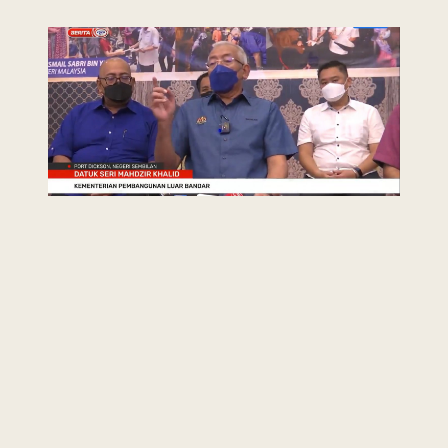
Last Updated : 22
2022 © Jabatan
/ 02 / 2022 12:00
Kemajuan Orang
AM
Asli (JAKOA)
Dasar Privasi
|
Dasar