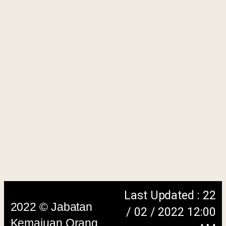
Keselamatan
|
Penafian
|
Peta
Laman
menggunakan browser versi terkini dengan
skrin beresolusi 1280 x 1024 piksel