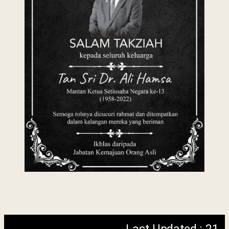
Last Updated : 21
2022 © Jabatan
/ 05 / 2022 11:50
Kemajuan Orang
PM
Asli (JAKOA)
Dasar Privasi
|
Dasar
Keselamatan
|
Penafian
|
Peta
Laman