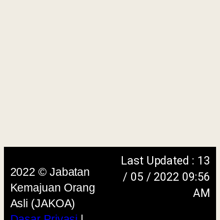
2022 © Jabatan
/ 05 / 2022 09:56
Kemajuan Orang
AM
Asli (JAKOA)
Dasar Privasi
|
Dasar
Keselamatan
|
Penafian
|
Peta
Laman
menggunakan browser versi terkini dengan
skrin beresolusi 1280 x 1024 piksel