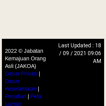
Dasar
Keselamatan
|
Penafian
|
Peta
Laman
menggunakan browser versi terkini dengan
skrin beresolusi 1280 x 1024 piksel