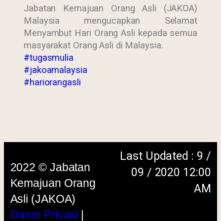
Jabatan Kemajuan Orang Asli (JAKOA)
Malaysia mengucapkan Selamat
Menyambut Hari Orang Asli kepada semua
masyarakat Orang Asli di Malaysia.
#tugasmulia
#jakoamalaysia
Last Updated : 9 /
#hariorangasli
2022 © Jabatan
09 / 2020 12:00
Kemajuan Orang
AM
Asli (JAKOA)
Dasar Privasi
|
Dasar
Keselamatan
|
Penafian
|
Peta
Laman
menggunakan browser versi terkini dengan