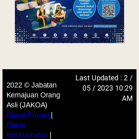
menggunakan browser versi terkini dengan
skrin beresolusi 1280 x 1024 piksel