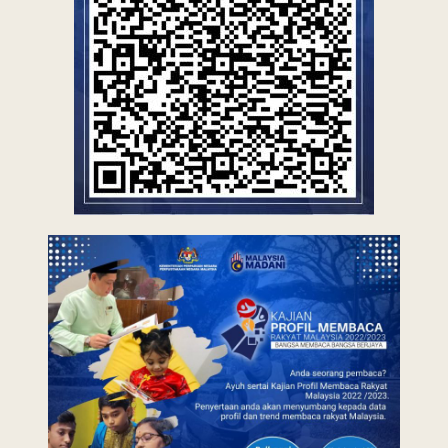
Last Updated : 2 /
2022 © Jabatan
05 / 2023 10:29
Kemajuan Orang
AM
Asli (JAKOA)
Dasar Privasi
|
Dasar
Keselamatan
|
Penafian
|
Peta
Laman