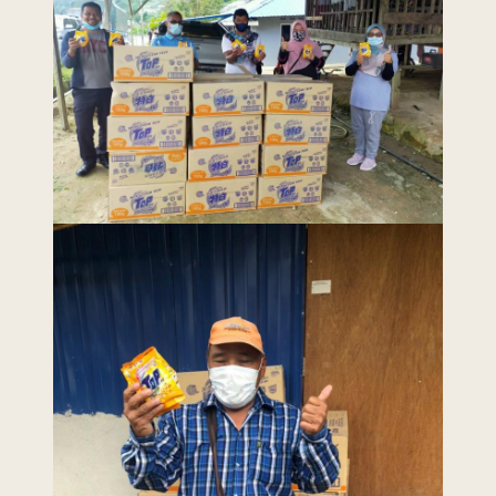
Last Updated : 16
2022 © Jabatan
/ 02 / 2021 12:00
Kemajuan Orang
AM
Asli (JAKOA)
Dasar Privasi
|
Dasar
Keselamatan
|
Penafian
|
Peta
Laman
menggunakan browser versi terkini dengan
skrin beresolusi 1280 x 1024 piksel