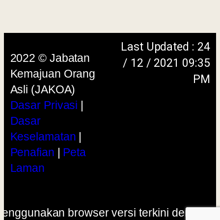
skrin beresolusi 1280 x 1024 piksel