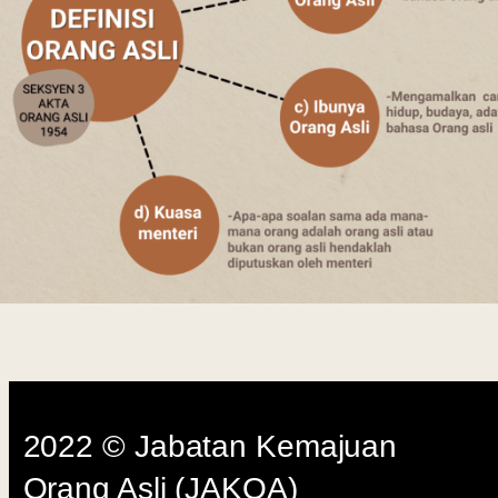
Last 
2022 © Jabatan Kemajuan
Orang Asli (JAKOA)
Dasar Privasi
|
Dasar
Keselamatan
|
Penafian
|
Peta
Laman