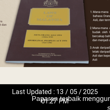
Updated : 13 / 05 / 2025
Paparan terbaik menggunakan browser vers
01:27 PM
skrin beresolusi 1