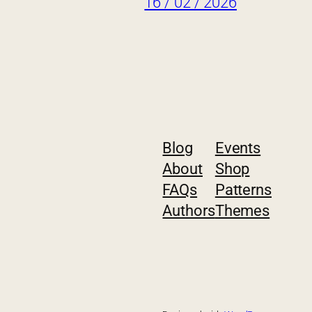
16 / 02 / 2026
Blog
Events
About
Shop
FAQs
Patterns
Authors
Themes