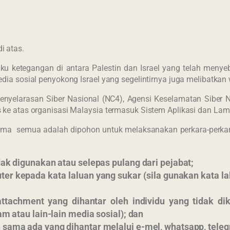
i atas.
ketegangan di antara Palestin dan Israel yang telah menye
edia sosial penyokong Israel yang segelintirnya juga melibatkan
rasan Siber Nasional (NC4), Agensi Keselamatan Siber Neg
s ke atas organisasi Malaysia termasuk Sistem Aplikasi dan La
ma semua adalah dipohon untuk melaksanakan perkara-perkara
ak digunakan atau selepas pulang dari pejabat;
er kepada kata laluan yang sukar (sila gunakan kata 
u attachment yang dihantar oleh individu yang t
m atau lain-lain media sosial); dan
ama ada yang dihantar melalui e-mel, whatsapp, telegr
Updated : 17 / 05 / 2021