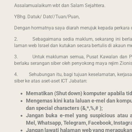
Assalamualaikum wbt dan Salam Sejahtera.
YBhg. Datuk/ Dato’/Tuan/Puan,
Dengan hormatnya saya diarah merujuk kepada perkara d
2. Sebagaimana sedia maklum, sekarang ini berlaku 
laman web Israel dan kutukan secara bertulis di akaun m
3. Untuk makluman semua, Pusat Kawalan dan Penyela
berlaku serangan siber oleh penyokong maya rejim Zioni
4. Sehubungan itu, bagi tujuan keselamatan, kerjasa
siber ke atas aset-aset ICT Jabatan:
Mematikan (Shut down) komputer apabila tid
Mengemas kini kata laluan e-mel dan komput
dan special characters (&,*,%,# );
Jangan buka e-mel yang suspicious ata
Mel, Whatsapp, Telegram, Facebook, Instagra
Jangan lawati halaman web yang meragukan s
Last 