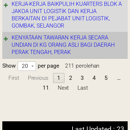
KERJA-KERJA BAIKPULIH KUARTERS BLOK A
2022 © Jabatan
/ 05 / 2024 11:15
JAKOA UNIT LOGISTIK DAN KERJA
Kemajuan Orang
AM
BERKAITAN DI PEJABAT UNIT LOGISTIK,
Asli (JAKOA)
GOMBAK, SELANGOR
Dasar Privasi
|
Dasar
KENYATAAN TAWARAN KERJA SECARA
Keselamatan
|
UNDIAN DI KG ORANG ASLI BAGI DAERAH
Penafian
|
Peta
PERAK TENGAH, PERAK
Laman
Show
per page
211 perolehan
20
 menggunakan browser versi terkini dengan
First
Previous
1
2
3
4
5
…
skrin beresolusi 1280 x 1024 piksel
11
Next
Last