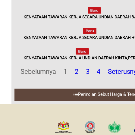
Last 
KENYATAAN TAWARAN KERJA SECARA UNDIAN DAERAH 
2022 © Jabatan Kemajuan Orang
Asli (JAKOA)
KENYATAAN TAWARAN KERJA SECARA UNDIAN DAERAH H
Dasar Privasi
|
Dasar Keselamatan
|
Penafian
|
Peta Laman
KENYATAAN TAWARAN KERJA UNDIAN DAERAH KINTA,PE
Sebelumnya
1
2
3
4
Seterusn
Perincian Sebut Harga & Ten