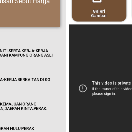
usan Sebut Harga
Galeri
Gambar
NITI SERTA KERJA-KERJA
DANI KAMPUNG ORANG ASLI
-KERJA BERKAITAN DI KG.
N KEMAJUAN ORANG
AN,DAERAH KINTA,PERAK.
ERAH HULU PERAK