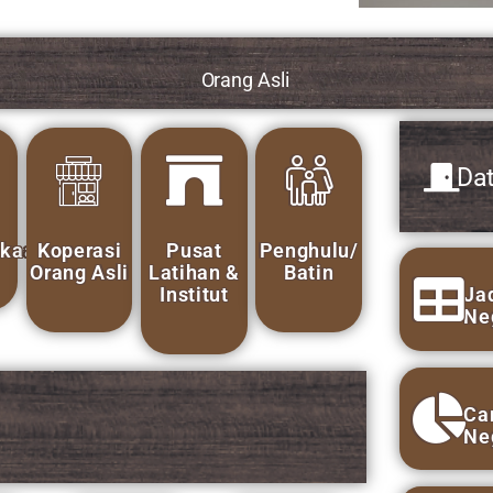
Data Maklumat Asas
Orang Asli
Pusat
Penghulu/
Latihan &
Batin
Institut
Jadual Taburan Etnik Orang Asli 
Negeri
Carta Taburan Etnik Orang Asli M
Negeri
Taburan Etnik Orang Asli Mengiku
Etnik Mengikut Negeri
yaan
Kepimpinan
san
Bilangan KIR, AIR dan Penduduk 
Negeri
Bilangan Penduduk Mengikut Jant
Negeri