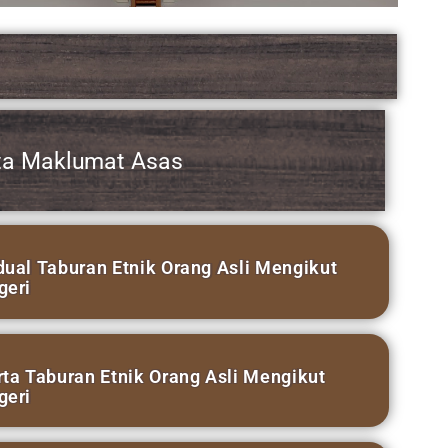
Mengikut
engikut
t Etnik/Sub
Mengikut
ina dan