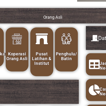
Data Maklumat Asas
Orang Asli
Pusat
Penghulu/
Latihan &
Batin
Institut
Jadual Taburan Etnik Orang Asli 
Negeri
Carta Taburan Etnik Orang Asli M
Negeri
Taburan Etnik Orang Asli Mengiku
Etnik Mengikut Negeri
yaan
Kepimpinan
san
Bilangan KIR, AIR dan Penduduk 
Negeri
Bilangan Penduduk Mengikut Jant
Negeri