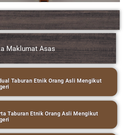
Mengikut
engikut
t Etnik/Sub
Mengikut
ina dan