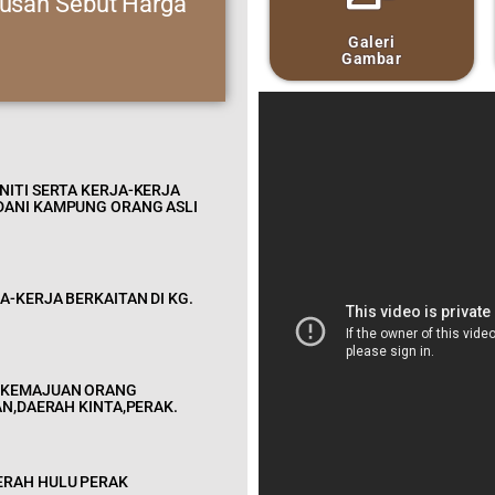
usan Sebut Harga
Galeri
Gambar
NITI SERTA KERJA-KERJA
DANI KAMPUNG ORANG ASLI
-KERJA BERKAITAN DI KG.
N KEMAJUAN ORANG
AN,DAERAH KINTA,PERAK.
ERAH HULU PERAK