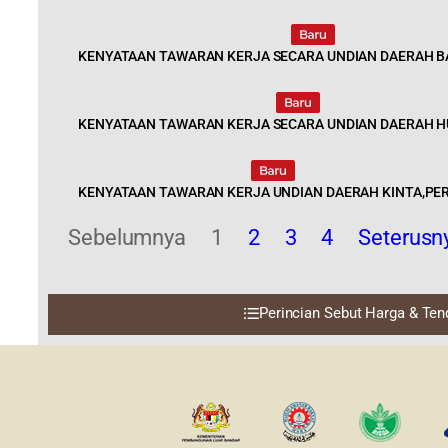
Last 
KENYATAAN TAWARAN KERJA SECARA UNDIAN DAERAH 
2022 © Jabatan Kemajuan Orang
Asli (JAKOA)
KENYATAAN TAWARAN KERJA SECARA UNDIAN DAERAH H
Dasar Privasi
|
Dasar Keselamatan
|
Penafian
|
Peta Laman
KENYATAAN TAWARAN KERJA UNDIAN DAERAH KINTA,PE
Sebelumnya
1
2
3
4
Seterusn
Perincian Sebut Harga & Ten