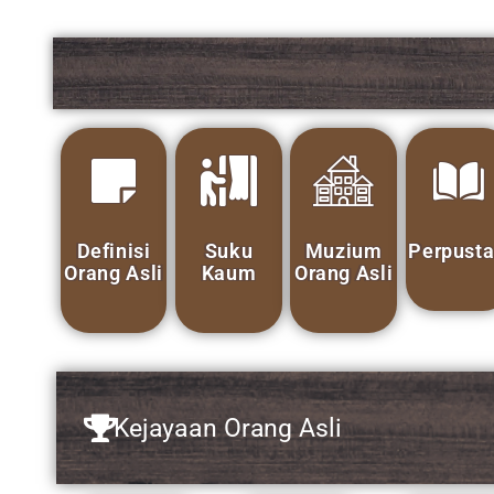
Definisi
Suku
Muzium
Perpustakaan
Koperasi
Orang Asli
Kaum
Orang Asli
Orang Asli
Kejayaan Orang Asli
Kebuda
Pendidikan
Keusahawanan
Sukan
& Wari