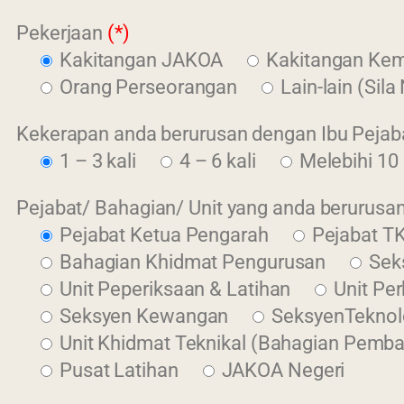
Pekerjaan
(*)
Kakitangan JAKOA
Kakitangan Kem
Orang Perseorangan
Lain-lain (Sil
Kekerapan anda berurusan dengan Ibu Peja
1 – 3 kali
4 – 6 kali
Melebihi 10 
Pejabat/ Bahagian/ Unit yang anda berurusan
Pejabat Ketua Pengarah
Pejabat TK
Bahagian Khidmat Pengurusan
Sek
Unit Peperiksaan & Latihan
Unit Pe
Seksyen Kewangan
SeksyenTeknol
Unit Khidmat Teknikal (Bahagian Pem
Pusat Latihan
JAKOA Negeri