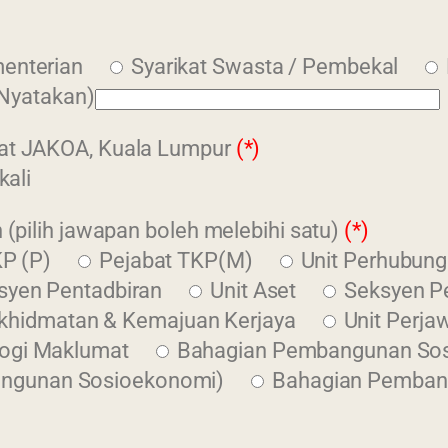
enterian
Syarikat Swasta / Pembekal
a Nyatakan)
bat JAKOA, Kuala Lumpur
(*)
kali
 (pilih jawapan boleh melebihi satu)
(*)
P (P)
Pejabat TKP(M)
Unit Perhubung
syen Pentadbiran
Unit Aset
Seksyen P
rkhidmatan & Kemajuan Kerjaya
Unit Perja
ogi Maklumat
Bahagian Pembangunan So
bangunan Sosioekonomi)
Bahagian Pembang