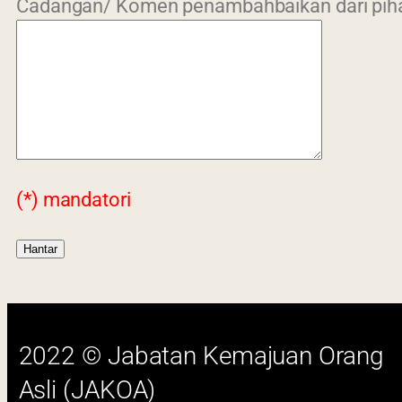
Cadangan/ Komen penambahbaikan dari piha
Last 
2022 © Jabatan Kemajuan Orang
Asli (JAKOA)
Dasar Privasi
|
Dasar Keselamatan
|
Penafian
|
Peta Laman
(*) mandatori