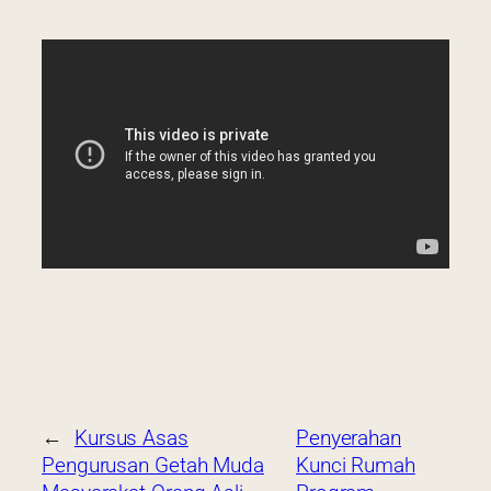
←
Kursus Asas
Penyerahan
Pengurusan Getah Muda
Kunci Rumah