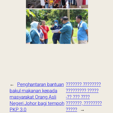
7
←
Penghantaran bantuan
??????? ????????
bakul makanan kepada
????????? ?????
masyarakat Orang Asli
-?? ??? ????
Negeri Johor bagi tempoh
???????, ????????
PKP 3.0
?????
→