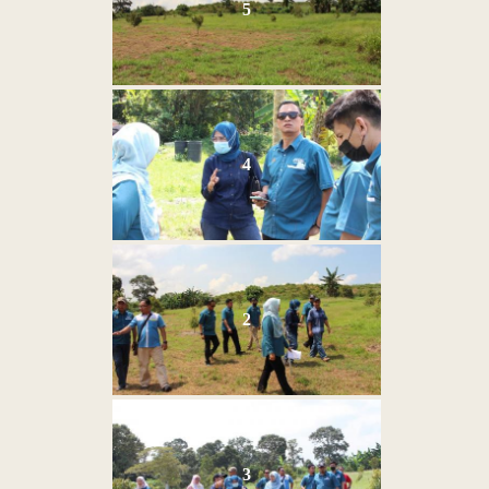
5
4
2
3