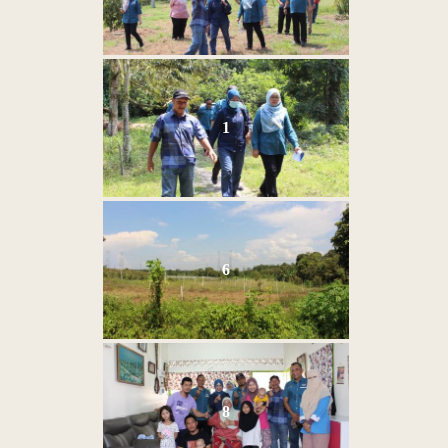
1
6
8