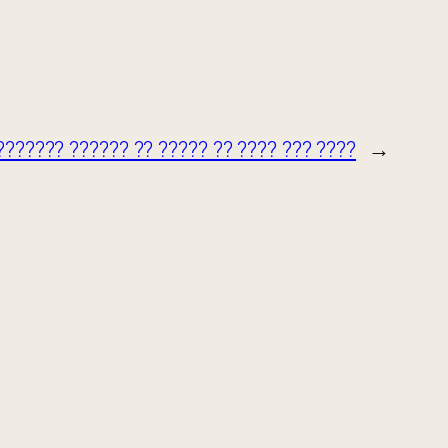
??????? ?????? ?? ????? ?? ???? ??? ????
→