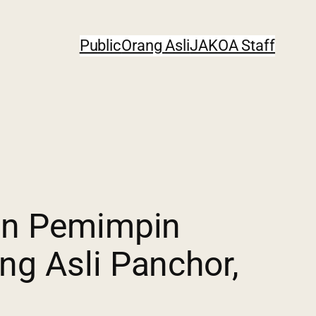
Public
Orang Asli
JAKOA Staff
gan Pemimpin
g Asli Panchor,