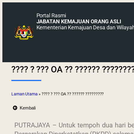
Portal Rasmi
JABATAN KEMAJUAN ORANG ASLI
Kementerian Kemajuan Desa dan Wilaya
???? ? ??? OA ?? ?????? ???????
Laman Utama
»
???? ? ??? OA ?? ?????? ?????????
Kembali
PUTRAJAYA – Untuk tempoh dua hari bertur