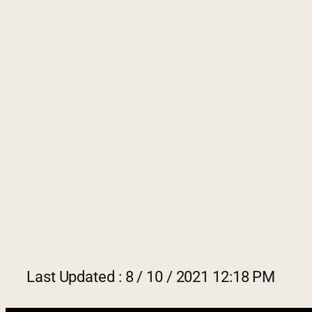
Last 
2022 © Jabatan Kemajuan Orang
Asli (JAKOA)
Dasar Privasi
|
Dasar Keselamatan
|
Penafian
|
Peta Laman
Last Updated : 8 / 10 / 2021 12:18 PM