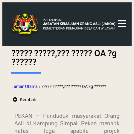
????? ?????,??? ????? OA ?g
??????
Laman Utama
»
????? ?????,??? ????? OA ?g ??????
Kembali
PEKAN – Penduduk masyarakat Orang
Asli di Kampung Simpai, Pekan menarik
nafas lega apabila projek