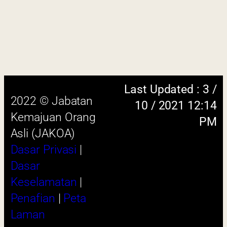
Keselamatan
|
Penafian
|
Peta
Laman
 menggunakan browser versi terkini dengan
skrin beresolusi 1280 x 1024 piksel